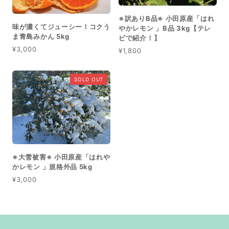
※訳ありB品※ 小田原産「はれ
味が濃くてジューシー！コクう
やかレモン 」B品 3kg【テレ
ま青島みかん 5kg
ビで紹介！】
¥3,000
¥1,800
SOLD OUT
※大雪被害※ 小田原産「はれや
かレモン 」規格外品 5kg
¥3,000