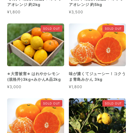
アオレンジ 約2kg
アオレンジ 約5kg
¥1,800
¥3,500
SOLD OUT
SOLD OUT
※大雪被害※ はれやかレモン
味が濃くてジューシー！コクう
(規格外)3kg+みかんA品2kg
ま青島みかん 3kg
¥3,000
¥1,800
SOLD OUT
SOLD OUT