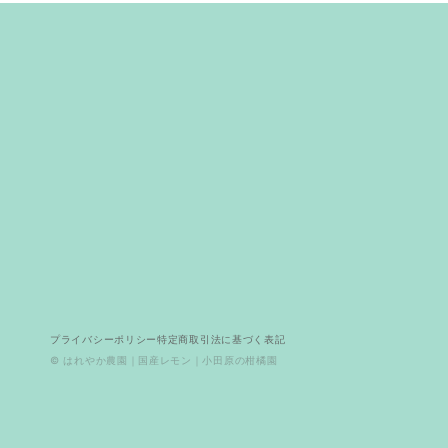
プライバシーポリシー
特定商取引法に基づく表記
© はれやか農園｜国産レモン｜小田原の柑橘園