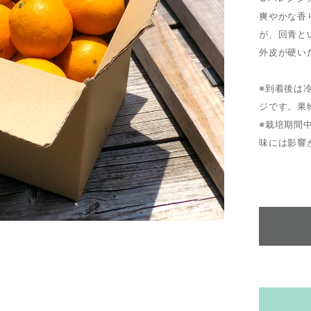
爽やかな香
が、回青と
外皮が硬い
※到着後は
ジです。果
※栽培期間
味には影響