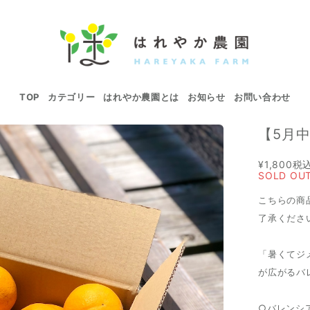
TOP
カテゴリー
はれやか農園とは
お知らせ
お問い合わせ
【5月
¥1,800
税
SOLD OU
こちらの商
了承くださ
「暑くてジ
が広がるバ
○バレンシ