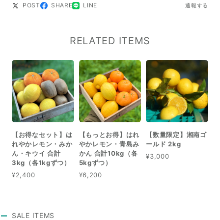
POST
SHARE
LINE
通報する
RELATED ITEMS
【お得なセット】は
【もっとお得】はれ
【数量限定】湘南ゴ
れやかレモン・みか
やかレモン・青島み
ールド 2kg
ん・キウイ 合計
かん 合計10kg（各
¥3,000
3kg（各1kgずつ）
5kgずつ）
¥2,400
¥6,200
SALE ITEMS