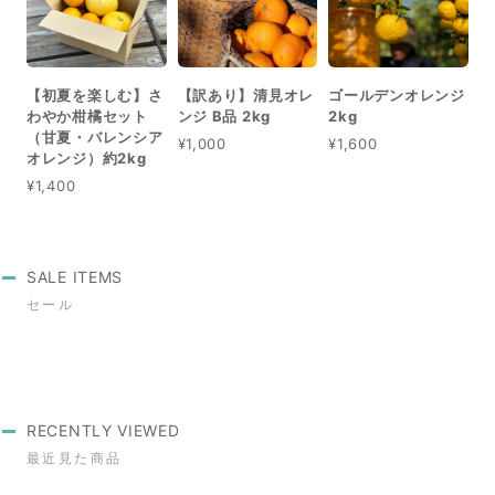
【初夏を楽しむ】さ
【訳あり】清見オレ
ゴールデンオレンジ
わやか柑橘セット
ンジ B品 2kg
2kg
（甘夏・バレンシア
¥1,000
¥1,600
オレンジ）約2kg
¥1,400
SALE ITEMS
セール
RECENTLY VIEWED
最近見た商品